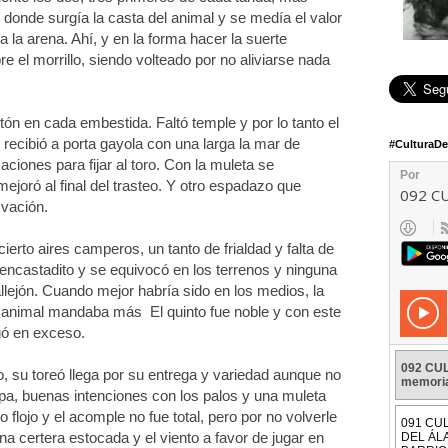
donde surgía la casta del animal y se medía el valor
 a la arena. Ahí, y en la forma hacer la suerte
 el morrillo, siendo volteado por no aliviarse nada
ón en cada embestida. Faltó temple y por lo tanto el
 recibió a porta gayola con una larga la mar de
#CulturaD
aciones para fijar al toro. Con la muleta se
joró al final del trasteo. Y otro espadazo que
Ovación.
rto aires camperos, un tanto de frialdad y falta de
 encastadito y se equivocó en los terrenos y ninguna
llejón. Cuando mejor habría sido en los medios, la
el animal mandaba más El quinto fue noble y con este
rgó en exceso.
o, su toreó llega por su entrega y variedad aunque no
capa, buenas intenciones con los palos y una muleta
 flojo y el acomple no fue total, pero por no volverle
 una certera estocada y el viento a favor de jugar en