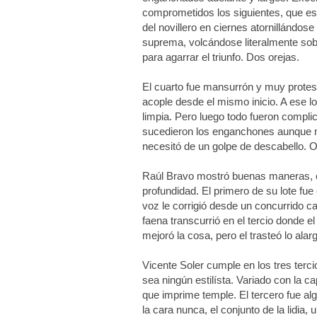
comprometidos los siguientes, que es 
del novillero en ciernes atornillándose
suprema, volcándose literalmente sobre
para agarrar el triunfo. Dos orejas.
El cuarto fue mansurrón y muy protest
acople desde el mismo inicio. A ese lo
limpia. Pero luego todo fueron complic
sucedieron los enganchones aunque me
necesitó de un golpe de descabello. 
Raúl Bravo mostró buenas maneras, cie
profundidad. El primero de su lote fue
voz le corrigió desde un concurrido ca
faena transcurrió en el tercio donde 
mejoró la cosa, pero el trasteó lo ala
Vicente Soler cumple en los tres terci
sea ningún estilísta. Variado con la 
que imprime temple. El tercero fue algo
la cara nunca, el conjunto de la lidia,