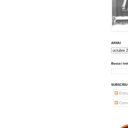
ARXIU
Busca i tro
SUBSCRIU
Entr
Come