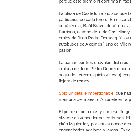
porque este premio ni confirma ni faci
La plaza de Castellón abrió sus puerta
partidarios de cada torero. En el car
de València; Raúl Bravo, de Villena y 
Burriana, alumno de la de Castellón y
erales de Juan Pedro Domecq. Y los t
autobuses de Algemesí, uno de Ville
pasión.
La pasión por tres chavales distintos
eralada de Juan Pedro Domecq buena e
segundo, tercero, quinto y sexto) con
flojera de remos.
Sólo un detalle imperdonable
: que nad
memoria del maestro Antoñete en la pla
El primero fue a más y con ese Jorge E
alzarse en vencedor del certamen. El 
pitón izquierdo y por ahí es donde cre
enganchados adelante y largos. Excel