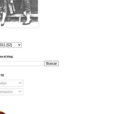
ba al blog
-TE
adas
ntarios