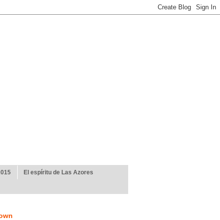
2015
El espíritu de Las Azores
own