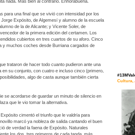
lita nada. Más bien al contrario. Enhorabuena.
s para una final que se vivió con intensidad por los
tel Jorge Expósito, de Algemesí y alumno de la escuela
alumno de la de Alicante; y Vicente Soler, de
 vencedor de la primera edición del certamen. Los
endidos cubiertos en tres cuartos de su aforo. Cinco
na y muchos coches desde Burriana cargados de
 que trataron de hacer todo cuanto pudieron ante una
n su conjunto, con cuatro e incluso cinco (primero,
#13MVal
 posibilidades, algo de casta aunque también cierta
Cultura, 
ie se acordarse de guardar un minuto de silencio en
za que le vio tomar la alternativa.
xpósito cimentó el triunfo que le valdría para
novillo marcó ya nobleza de salida cantando el buen
ció de verdad la faena de Expósito. Naturales
ente los dos, tres primeros de cada tanda, más